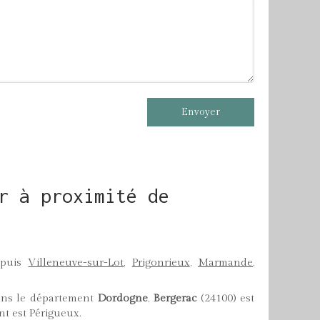
Envoyer
r à proximité de
epuis
Villeneuve-sur-Lot
,
Prigonrieux
,
Marmande
,
ns le département
Dordogne
,
Bergerac
(24100) est
nt est Périgueux.