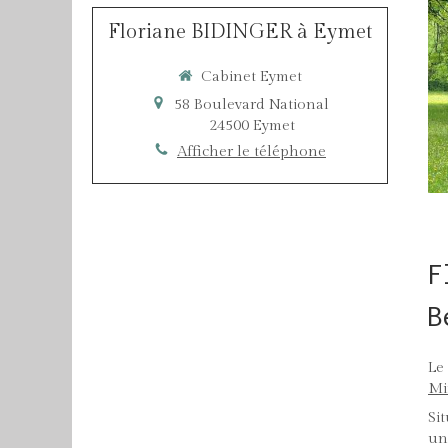
Floriane BIDINGER à Eymet
Cabinet Eymet
58 Boulevard National
24500
Eymet
Afficher le téléphone
F
B
Le
Mi
Si
un