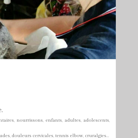
.
ires, nourrissons, enfants, adultes, adolescents,
des, douleurs cervicales, tennis elbow, cruralgies...