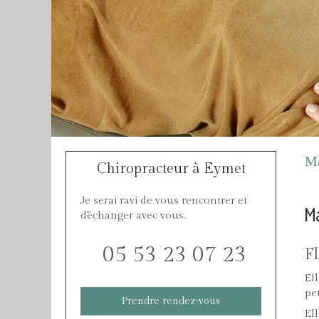
Ma
Chiropracteur à Eymet
Je serai ravi de vous rencontrer et
M
d'échanger avec vous.
05 53 23 07 23
F
El
pe
Prendre rendez-vous
El